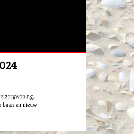
2024
telzorgwoning,
de baan en nieuw