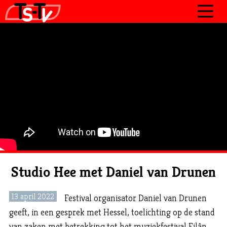
JOURNAAL
PROGRAMMA’S
POLITIEK
OVER TSTV
CONTACT
Studio Hee met Daniel van Drunen
13 april 2022
Festival organisator Daniel van Drunen
geeft, in een gesprek met Hessel, toelichting op de stand
van zaken met betrekking tot het muziekfestival Eilân.