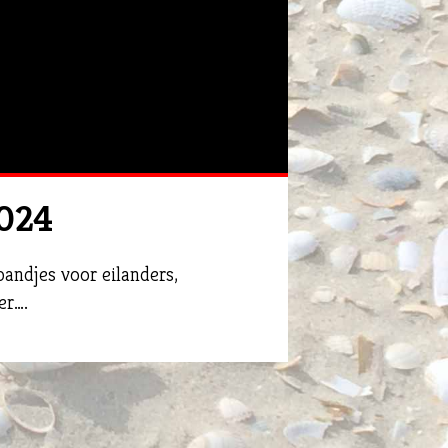
2024
andjes voor eilanders,
er….