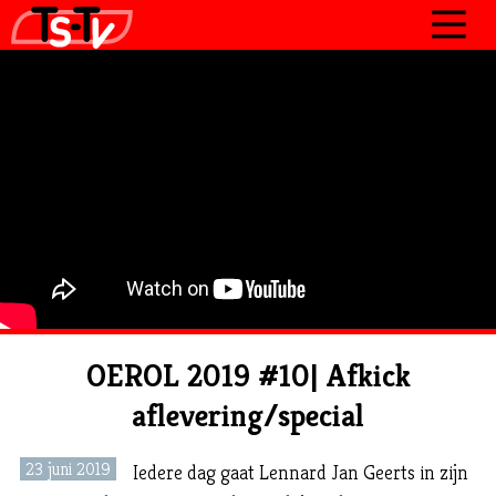
JOURNAAL
PROGRAMMA’S
POLITIEK
OVER TSTV
CONTACT
OEROL 2019 #10| Afkick
aflevering/special
23 juni 2019
Iedere dag gaat Lennard Jan Geerts in zijn