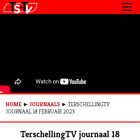
JOURNAAL
PROGRAMMA’S
POLITIEK
OVER TSTV
CONTACT
HOME
►
JOURNAALS
►
TERSCHELLINGTV
JOURNAAL 18 FEBRUARI 2023
TerschellingTV journaal 18