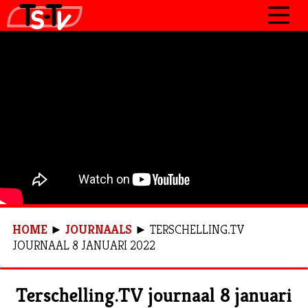
JOURNAAL
PROGRAMMA’S
POLITIEK
OVER TSTV
CONTACT
HOME
►
JOURNAALS
►
TERSCHELLING.TV
JOURNAAL 8 JANUARI 2022
Terschelling.TV journaal 8 januari