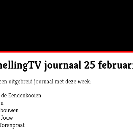
hellingTV journaal 25 februar
en uitgebreid journaal met deze week:
r de Eendenkooien
en
rbouwen
r Jouw
Torenpraat