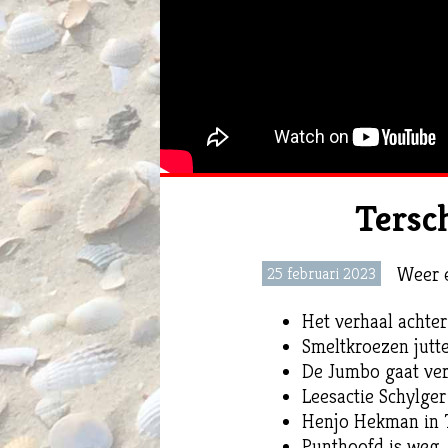
Tersc
Weer e
25 februari 2023
Het verhaal achte
Smeltkroezen jutt
De Jumbo gaat ve
Leesactie Schylge
Henjo Hekman in 
Punthoofd is weg