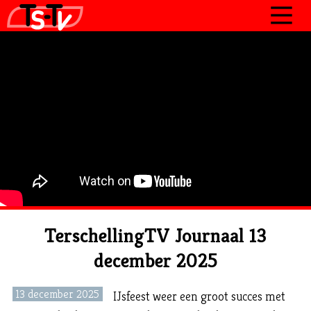
JOURNAAL
PROGRAMMA’S
POLITIEK
OVER TSTV
CONTACT
TerschellingTV Journaal 13
december 2025
13 december 2025
IJsfeest weer een groot succes met