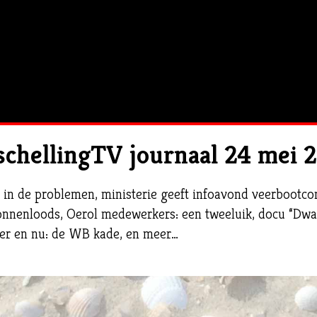
schellingTV journaal 24 mei 
e in de problemen, ministerie geeft infoavond veerbootcon
onnenloods, Oerol medewerkers: een tweeluik, docu “Dwa
ger en nu: de WB kade, en meer…