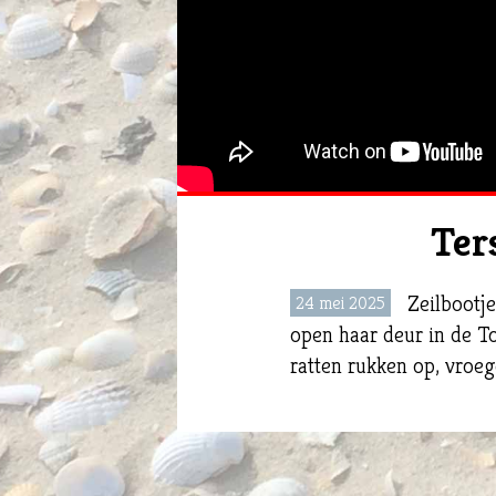
Ter
Zeilbootj
24 mei 2025
open haar deur in de T
ratten rukken op, vroe