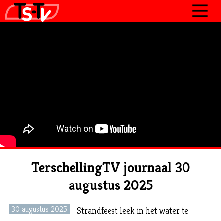
JOURNAAL
PROGRAMMA’S
POLITIEK
OVER TSTV
CONTACT
TerschellingTV journaal 30
augustus 2025
30 augustus 2025
Strandfeest leek in het water te