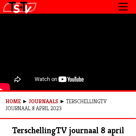
JOURNAAL
PROGRAMMA’S
POLITIEK
OVER TSTV
CONTACT
HOME
►
JOURNAALS
►
TERSCHELLINGTV
JOURNAAL 8 APRIL 2023
TerschellingTV journaal 8 april